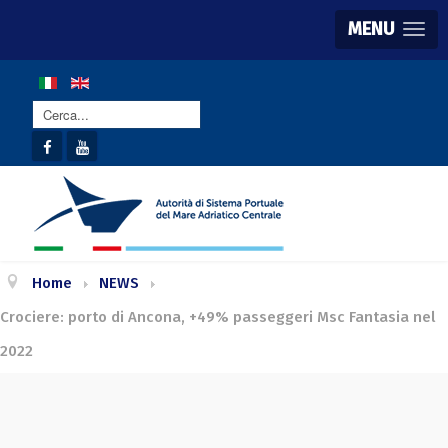
MENU
Cerca...
Home
NEWS
Crociere: porto di Ancona, +49% passeggeri Msc Fantasia nel
2022