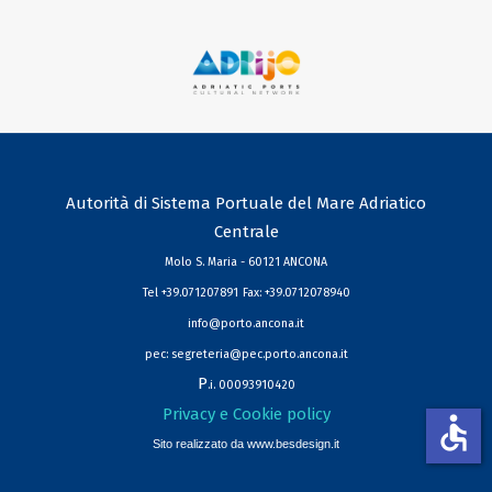
Autorità di Sistema Portuale del Mare Adriatico
Centrale
Molo S. Maria - 60121 ANCONA
Tel +39.071207891
Fax: +39.0712078940
info@porto.ancona.it
pec:
segreteria@pec.porto.ancona.it
P
.i. 00093910420
Privacy e Cookie policy
accessible
Sito realizzato da
www.besdesign.it